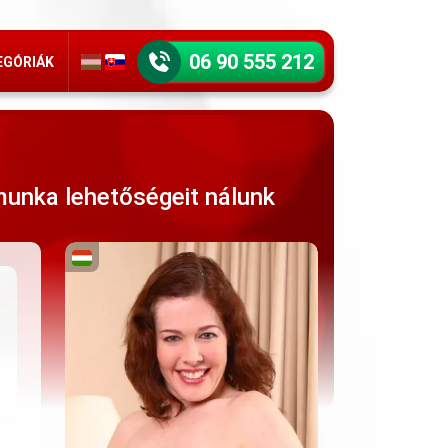
06 90 555 212
EGÓRIÁK
munka lehetőségeit nálunk