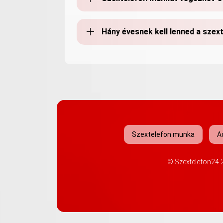
Hány évesnek kell lenned a sze
Szextelefon munka
A
©
Szextelefon24
2