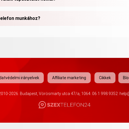
xtelefon munkához?
datvédelmi irányelvek
Affiliate marketing
Cikkek
Blo
010-2026. Budapest, Vörösmarty utca 47/a, 1064.
06 1 998 9352
.
help