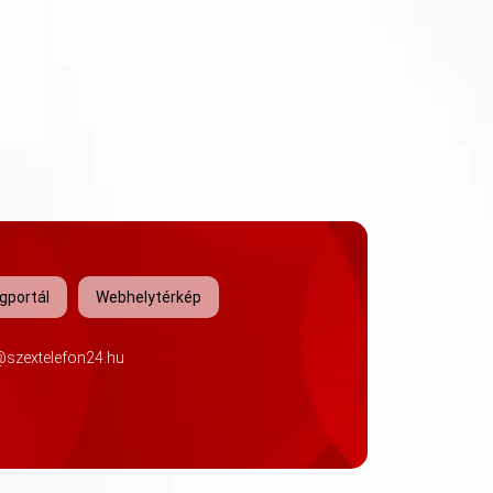
gportál
Webhelytérkép
@szextelefon24.hu