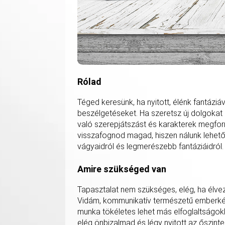
Rólad
Téged keresünk, ha nyitott, élénk fantáziá
beszélgetéseket. Ha szeretsz új dolgokat 
való szerepjátszást és karakterek megfor
visszafognod magad, hiszen nálunk lehetős
vágyaidról és legmerészebb fantáziáidról.
Amire szükséged van
Tapasztalat nem szükséges, elég, ha élvez
Vidám, kommunikatív természetű emberkén
munka tökéletes lehet más elfoglaltságokk
elég önbizalmad és légy nyitott az őszinte