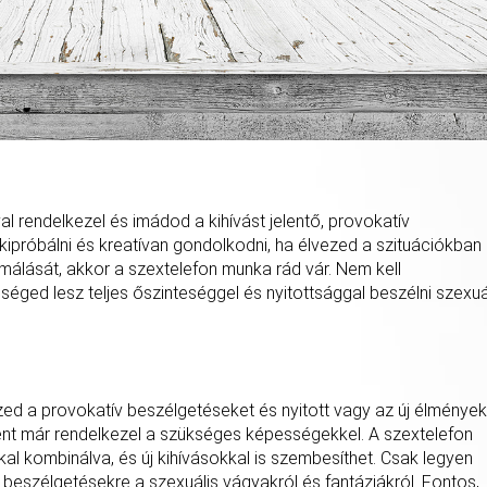
val rendelkezel és imádod a kihívást jelentő, provokatív
kipróbálni és kreatívan gondolkodni, ha élvezed a szituációkban
málását, akkor a szextelefon munka rád vár. Nem kell
éged lesz teljes őszinteséggel és nyitottsággal beszélni szexuá
ed a provokatív beszélgetéseket és nyitott vagy az új élmények
t már rendelkezel a szükséges képességekkel. A szextelefon
al kombinálva, és új kihívásokkal is szembesíthet. Csak legyen
 beszélgetésekre a szexuális vágyakról és fantáziákról. Fontos,