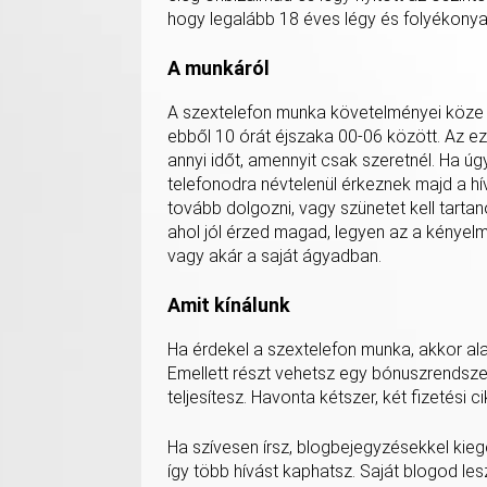
hogy legalább 18 éves légy és folyékonya
A munkáról
A szextelefon munka követelményei köze ta
ebből 10 órát éjszaka 00-06 között. Az e
annyi időt, amennyit csak szeretnél. Ha ú
telefonodra névtelenül érkeznek majd a h
tovább dolgozni, vagy szünetet kell tarta
ahol jól érzed magad, legyen az a kényel
vagy akár a saját ágyadban.
Amit kínálunk
Ha érdekel a szextelefon munka, akkor alapd
Emellett részt vehetsz egy bónuszrendszer
teljesítesz. Havonta kétszer, két fizetési c
Ha szívesen írsz, blogbejegyzésekkel kieg
így több hívást kaphatsz. Saját blogod les