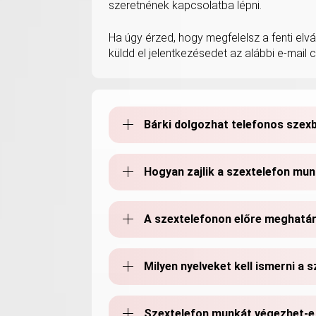
szeretnének kapcsolatba lépni.
Ha úgy érzed, hogy megfelelsz a fenti elv
küldd el jelentkezésedet az alábbi e-mail 
Bárki dolgozhat telefonos szex
Hogyan zajlik a szextelefon mu
A szextelefonon előre meghatár
Milyen nyelveket kell ismerni a
Szextelefon munkát végezhet-e v