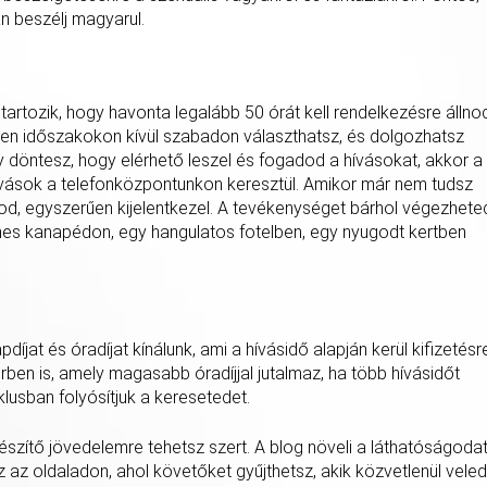
n beszélj magyarul.
rtozik, hogy havonta legalább 50 órát kell rendelkezésre állnod
zen időszakokon kívül szabadon választhatsz, és dolgozhatsz
gy döntesz, hogy elérhető leszel és fogadod a hívásokat, akkor a
ívások a telefonközpontunkon keresztül. Amikor már nem tudsz
nod, egyszerűen kijelentkezel. A tevékenységet bárhol végezhete
mes kanapédon, egy hangulatos fotelben, egy nyugodt kertben
íjat és óradíjat kínálunk, ami a hívásidő alapján kerül kifizetésr
ben is, amely magasabb óradíjjal jutalmaz, ha több hívásidőt
iklusban folyósítjuk a keresetedet.
észítő jövedelemre tehetsz szert. A blog növeli a láthatóságodat
z az oldaladon, ahol követőket gyűjthetsz, akik közvetlenül veled