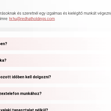
árásoknak és szeretnél egy izgalmas és kielégítő munkát végezni
címre:
hr.hu@redhatholdings.com
.
ben?
nka?
ozott időben kell dolgozni?
 szextelefon munkához?
alaki tapasztalat nélkül?