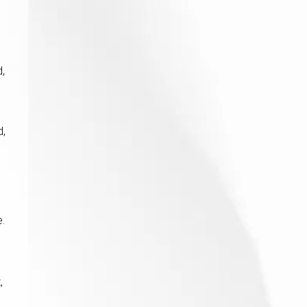
,
d,
e.
,