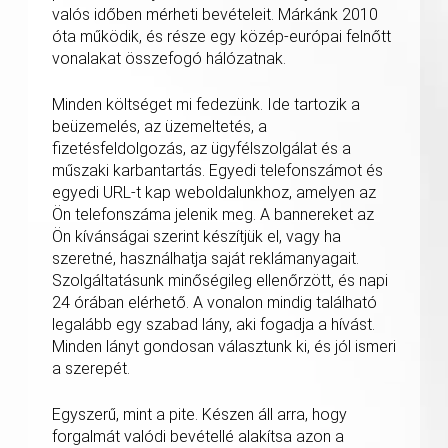
valós időben mérheti bevételeit. Márkánk 2010
óta működik, és része egy közép-európai felnőtt
vonalakat összefogó hálózatnak.
Minden költséget mi fedezünk. Ide tartozik a
beüzemelés, az üzemeltetés, a
fizetésfeldolgozás, az ügyfélszolgálat és a
műszaki karbantartás. Egyedi telefonszámot és
egyedi URL-t kap weboldalunkhoz, amelyen az
Ön telefonszáma jelenik meg. A bannereket az
Ön kívánságai szerint készítjük el, vagy ha
szeretné, használhatja saját reklámanyagait.
Szolgáltatásunk minőségileg ellenőrzött, és napi
24 órában elérhető. A vonalon mindig található
legalább egy szabad lány, aki fogadja a hívást.
Minden lányt gondosan választunk ki, és jól ismeri
a szerepét.
Egyszerű, mint a pite. Készen áll arra, hogy
forgalmát valódi bevétellé alakítsa azon a