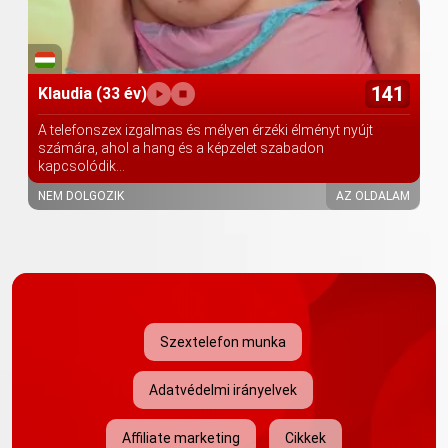
141
Klaudia
(33 év)
A telefonszex izgalmas és mélyen érzéki élményt nyújt
számára, ahol a hang és a képzelet szabadon
kapcsolódik...
NEM DOLGOZIK
AZ OLDALAM
Szextelefon munka
Adatvédelmi irányelvek
Affiliate marketing
Cikkek