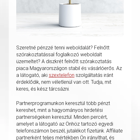
Szeretné pénzzé tenni weboldalát? Felnőtt
szórakoztatással foglalkozó weboldalt
üzemeltet? A diszkrét felnőtt szórakoztatás
piaca Magyarországon stabil és vásárlóerős. Az
a látogató, aki
szextelefon
szolgáltatás iránt
érdeklődik, nem véletlenül van ott. Tudja, mit
keres, és kész tárcsázni.
Partnerprogramunkon keresztül több pénzt
kereshet, mint a hagyományos hirdetési
partnerségeken keresztül. Minden percért,
amelyet a látogató az Önhöz tartozó egyedi
telefonszámon beszél, jutalékot fizetünk. Affiliate
partnerként teljes mértékben Ön irányíthat, és