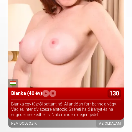
130
Bianka
(40 év)
Bianka egy tűzről pattant nő. Állandóan forr benne a vágy.
Vad és intenzív szexre áhítozik. Szereti ha ő irányít és ha
engedelmeskedhet is. Nála minden megengedett
NEM DOLGOZIK
AZ OLDALAM